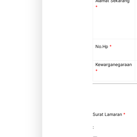
Alamat Sekarang
*
No.Hp
*
Kewarganegaraan
*
Surat Lamaran
*
: