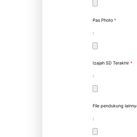
Pas Photo
*
:
Izajah SD Terakhir
*
:
File pendukung lainn
: