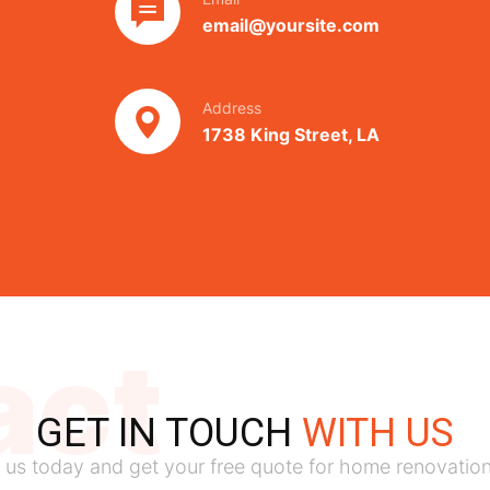
email@yoursite.com
Address
1738 King Street, LA
act
GET IN TOUCH
WITH US
 us today and get your free quote for home renovation