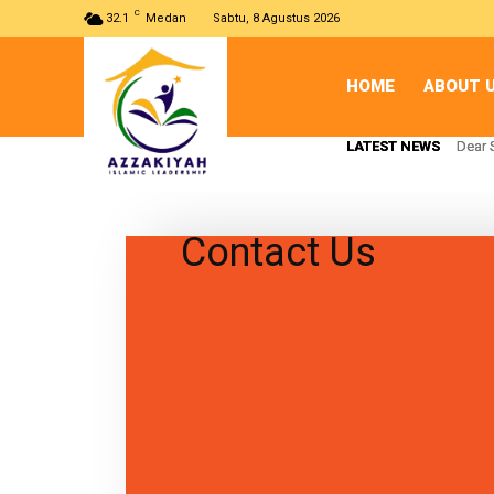
C
32.1
Medan
Sabtu, 8 Agustus 2026
HOME
ABOUT 
LATEST NEWS
LATEST NEWS
Dear 
Dear 
Contact Us