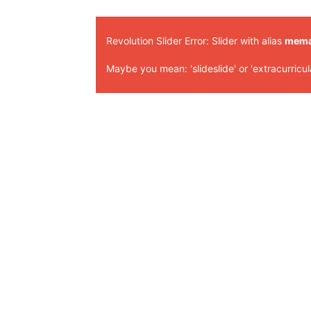
Revolution Slider Error: Slider with alias
mem
Maybe you mean: 'slideslide' or 'extracurricula