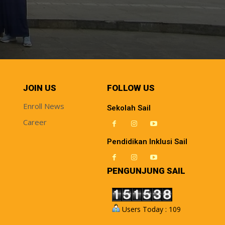
JOIN US
FOLLOW US
Enroll News
Sekolah Sail
Career
Pendidikan Inklusi Sail
PENGUNJUNG SAIL
Users Today : 109