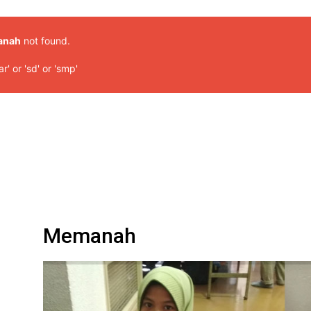
anah
not found.
r' or 'sd' or 'smp'
Memanah