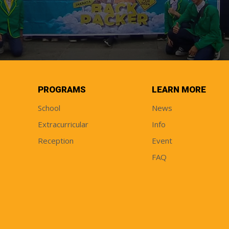
PROGRAMS
LEARN MORE
School
News
Extracurricular
Info
Reception
Event
FAQ