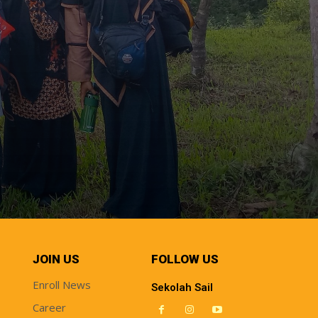
JOIN US
FOLLOW US
Enroll News
Sekolah Sail
Career