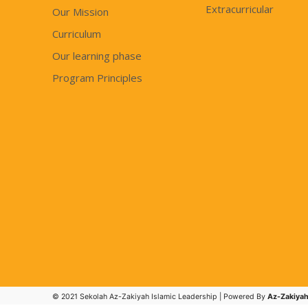
Extracurricular
Our Mission
Curriculum
Our learning phase
Program Principles
© 2021 Sekolah Az-Zakiyah Islamic Leadership | Powered By
Az-Zakiyah