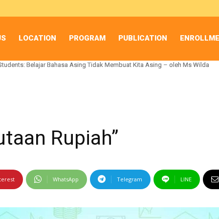
US
LOCATION
PROGRAM
PUBLICATION
ENROLLM
Students: Belajar Bahasa Asing Tidak Membuat Kita Asing – oleh Ms Wilda
Students: Belajar Bahasa Asing Tidak Membuat Kita Asing – oleh Ms Wilda
utaan Rupiah”
terest
WhatsApp
Telegram
LINE