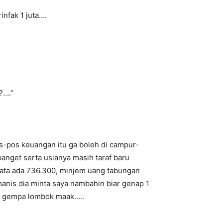
nfak 1 juta….
?….”
s-pos keuangan itu ga boleh di campur-
nget serta usianya masih taraf baru
rnyata ada 736.300, minjem uang tabungan
anis dia minta saya nambahin biar genap 1
an gempa lombok maak…..