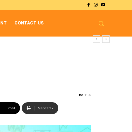
ENT
CONTACT US
1100
Email
Mencetak