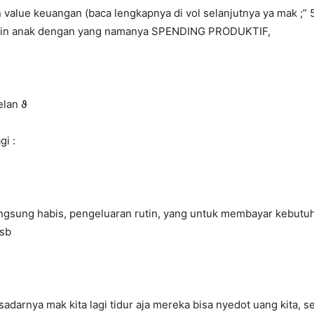
 value keuangan (baca lengkapnya di vol selanjutnya ya mak ;” 
nalin anak dengan yang namanya SPENDING PRODUKTIF,
elan ϑ
i :
angsung habis, pengeluaran rutin, yang untuk membayar kebutuha
dsb
 sadarnya mak kita lagi tidur aja mereka bisa nyedot uang kita,