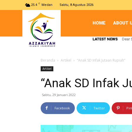
C
25.4
Medan
Sabtu, 8 Agustus 2026
HOME
ABOUT 
LATEST NEWS
LATEST NEWS
Dear 
Dear 
Beranda
Artikel
“Anak SD Infak Jutaan Rupiah”
Artikel
“Anak SD Infak J
Sabtu, 29 Januari 2022
Facebook
Twitter
Pin