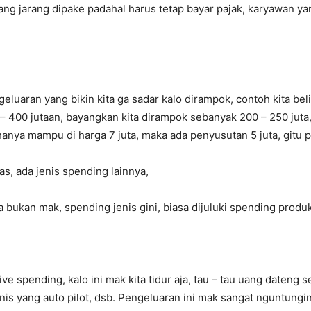
ng jarang dipake padahal harus tetap bayar pajak, karyawan yang
luaran yang bikin kita ga sadar kalo dirampok, contoh kita beli
– 400 jutaan, bayangkan kita dirampok sebanyak 200 – 250 juta, 
 hanya mampu di harga 7 juta, maka ada penyusutan 5 juta, gitu
as, ada jenis spending lainnya,
a bukan mak, spending jenis gini, biasa dijuluki spending produkt
ve spending, kalo ini mak kita tidur aja, tau – tau uang dateng
isnis yang auto pilot, dsb. Pengeluaran ini mak sangat nguntun