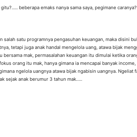
an gitu?….. beberapa emaks nanya sama saya, pegimane caranya?
dan salah satu programnya pengasuhan keuangan, maka disini bu
ya, tetapi juga anak handal mengelola uang, atawa bijak meng
tau bersama mak, permasalahan keuangan itu dimulai ketika oran
a fokus orang itu mak, hanya gimana ia mencapai banyak income
gimana ngelola uangnya atawa bijak ngabisin uangnya. Ngeliat fa
nak sejak anak berumur 3 tahun mak…..