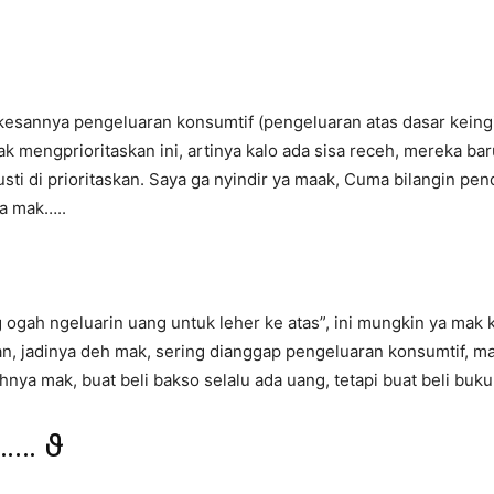
n kesannya pengeluaran konsumtif (pengeluaran atas dasar kein
 mengprioritaskan ini, artinya kalo ada sisa receh, mereka b
i di prioritaskan. Saya ga nyindir ya maak, Cuma bilangin pend
a mak…..
 ogah ngeluarin uang untuk leher ke atas”, ini mungkin ya mak
an, jadinya deh mak, sering dianggap pengeluaran konsumtif, m
nya mak, buat beli bakso selalu ada uang, tetapi buat beli buku 
k…… ϑ