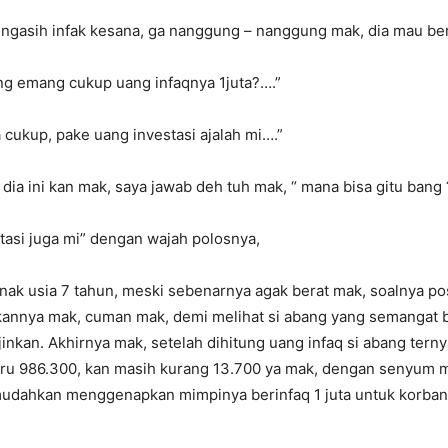
ngasih infak kesana, ga nanggung – nanggung mak, dia mau beri
ng emang cukup uang infaqnya 1juta?….”
 cukup, pake uang investasi ajalah mi….”
 dia ini kan mak, saya jawab deh tuh mak, “ mana bisa gitu bang 
stasi juga mi” dengan wajah polosnya,
ak usia 7 tahun, meski sebenarnya agak berat mak, soalnya po
annya mak, cuman mak, demi melihat si abang yang semangat ba
 ijinkan. Akhirnya mak, setelah dihitung uang infaq si abang te
baru 986.300, kan masih kurang 13.700 ya mak, dengan senyum m
ah mudahkan menggenapkan mimpinya berinfaq 1 juta untuk korb