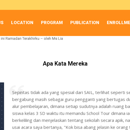
US
LOCATION
PROGRAM
PUBLICATION
ENROLLM
i Ramadan Terakhirku – oleh Ms Lia
i Ramadan Terakhirku – oleh Ms Lia
 Pertama Menjadi Guru Islmaika – oleh Ms Aulia
 Pertama Menjadi Guru Islmaika – oleh Ms Aulia
Apa Kata Mereka
Sepintas tidak ada yang spesial dari SAIL, terlihat sepert
bergabung masih sebagai guru pengganti yang bertugas dua
alur pembelajaran, dimana setiap sudutnya adalah ruang ba
siswa kelas 3 SD waktu itu memandu School Tour dimana i
berkeliling dan menjelaskan tentang sekolah secara apik, n
usai acara saya bertanya, "Kok bisa abang jelasin ke oran