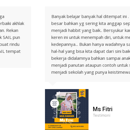
uga
Banyak belajar banyak hal ditempat ini . 
aiki akhlak
besar bahkan yg sering kita anggap sepe
an. Rekan
menjadi habbit yang baik.. Bersyukur k
k SAIL pun
keren ini untuk menempah diri, untuk me
buat rindu
kedepannya... Bukan hanya wadahnya saja
SAIL tempat
hal-hal yang bisa kita dapat dari sini b
bekerja didalamnya bahkan sampai anak d
menjadi panutan ataupun contoh untuk s
menjadi sekolah yang punya keistimewaan
Ms Fitri
Testimoni