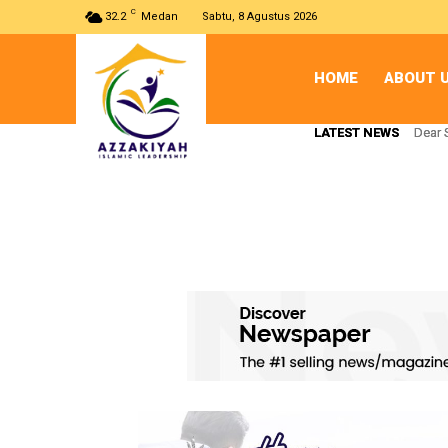
C
32.2
Medan
Sabtu, 8 Agustus 2026
HOME
ABOUT 
LATEST NEWS
LATEST NEWS
Dear 
Dear 