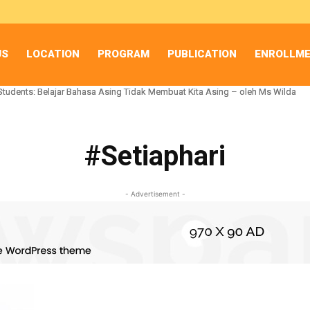
US
LOCATION
PROGRAM
PUBLICATION
ENROLLM
Students: Belajar Bahasa Asing Tidak Membuat Kita Asing – oleh Ms Wilda
Students: Belajar Bahasa Asing Tidak Membuat Kita Asing – oleh Ms Wilda
#Setiaphari
- Advertisement -