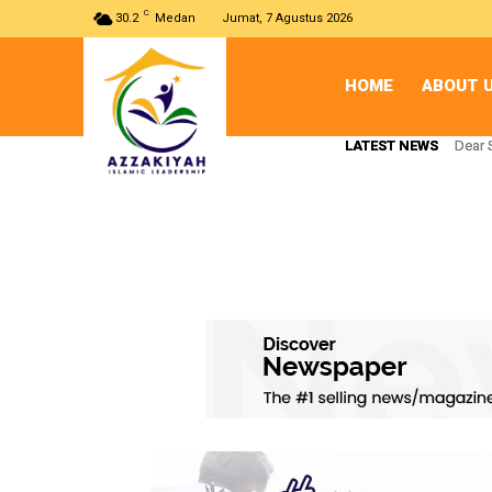
C
30.2
Medan
Jumat, 7 Agustus 2026
HOME
ABOUT 
LATEST NEWS
LATEST NEWS
Dear 
Dear 