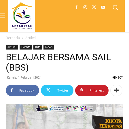
Beranda
Artikel
Artikel
Events
Info
News
BELAJAR BERSAMA SAIL
(BBS)
Kamis, 1 Februari 2024
974
Facebook
Twitter
Pinterest