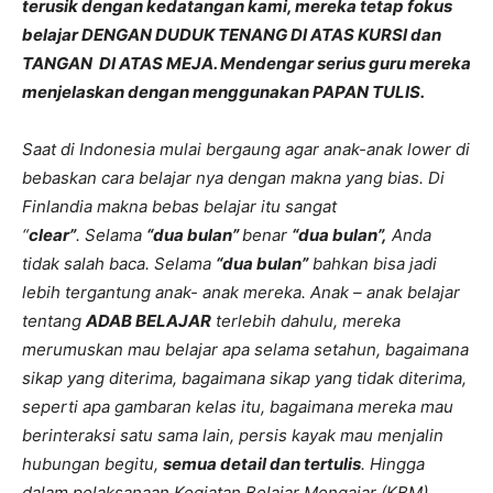
terusik dengan kedatangan kami, mereka tetap fokus
belajar DENGAN DUDUK TENANG DI ATAS KURSI dan
TANGAN DI ATAS MEJA. Mendengar serius guru mereka
menjelaskan dengan menggunakan PAPAN TULIS.
Saat di Indonesia mulai bergaung agar anak-anak lower di
bebaskan cara belajar nya dengan makna yang bias. Di
Finlandia makna bebas belajar itu sangat
“
clear”
.
Selama
“dua bulan”
benar
“dua bulan”,
Anda
tidak salah baca. Selama
“dua bulan”
bahkan bisa jadi
lebih tergantung anak- anak mereka. Anak – anak belajar
tentang
ADAB BELAJAR
terlebih dahulu, mereka
merumuskan mau belajar apa selama setahun, bagaimana
sikap yang diterima, bagaimana sikap yang tidak diterima,
seperti apa gambaran kelas itu, bagaimana mereka mau
berinteraksi satu sama lain, persis kayak mau menjalin
hubungan begitu,
semua detail dan tertulis
. Hingga
dalam pelaksanaan Kegiatan Belajar Mengajar (KBM)