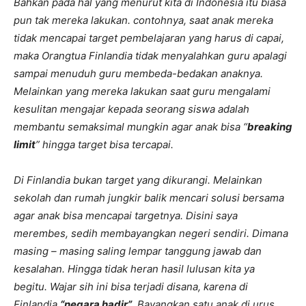
Bahkan pada hal yang menurut kita di Indonesia itu biasa
pun tak mereka lakukan. contohnya, saat anak mereka
tidak mencapai target pembelajaran yang harus di capai,
maka Orangtua Finlandia tidak menyalahkan guru apalagi
sampai menuduh guru membeda-bedakan anaknya.
Melainkan yang mereka lakukan saat guru mengalami
kesulitan mengajar kepada seorang siswa adalah
membantu semaksimal mungkin agar anak bisa “
breaking
limit
” hingga target bisa tercapai.
Di Finlandia bukan target yang dikurangi. Melainkan
sekolah dan rumah jungkir balik mencari solusi bersama
agar anak bisa mencapai targetnya. Disini saya
merembes, sedih membayangkan negeri sendiri. Dimana
masing – masing saling lempar tanggung jawab dan
kesalahan. Hingga tidak heran hasil lulusan kita ya
begitu.
Wajar sih ini bisa terjadi disana, karena di
Finlandia
“negara hadir”
. Bayangkan satu anak di urus