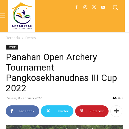
Beranda
Events
Events
Panahan Open Archery
Tournament
Pangkosekhanudnas III Cup
2022
Selasa, 8 Februari 2022
983
Facebook
Twitter
Pinterest