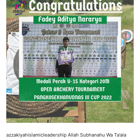
azzakiyahislamicleadership Allah Subhanahu Wa Ta’ala