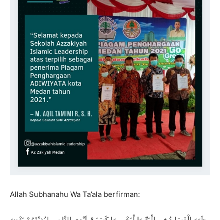
Allah Subhanahu Wa Ta’ala berfirman:
ظَهَرَ الْفَسَا دُ فِى الْبَرِّ وَا لْبَحْرِ بِمَا كَسَبَتْ اَيْدِى النَّا سِ لِيُذِيْقَهُمْ بَعْضَ