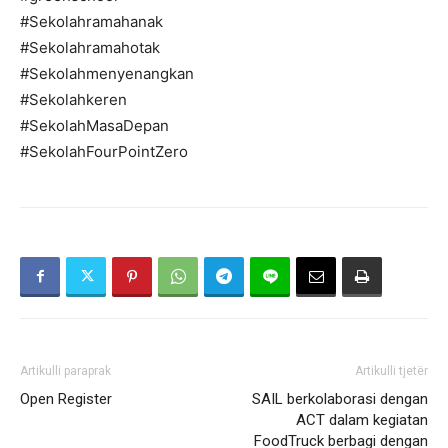
#Sekolahramahanak
#Sekolahramahotak
#Sekolahmenyenangkan
#Sekolahkeren
#SekolahMasaDepan
#SekolahFourPointZero
Artikulli paraprak
Artikulli tjetër
Open Register
SAIL berkolaborasi dengan
ACT dalam kegiatan
FoodTruck berbagi dengan