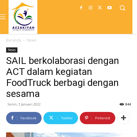
Beranda
News
News
SAIL berkolaborasi dengan
ACT dalam kegiatan
FoodTruck berbagi dengan
sesama
Senin, 3 Januari 2022
844
Facebook
Twitter
Pinterest