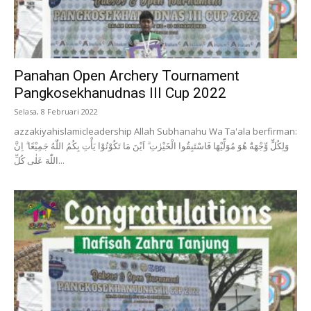
Panahan Open Archery Tournament
Pangkosekhanudnas III Cup 2022
Selasa, 8 Februari 2022
azzakiyahislamicleadership Allah Subhanahu Wa Ta'ala berfirman:
وَلِكُلٍّ وِّجْهَةٌ هُوَ مُوَلِّيْهَا فَاسْتَبِقُوا الْخَيْرٰتِ ۗ اَيْنَ مَا تَكُوْنُوْا يَأْتِ بِكُمُ اللّٰهُ جَمِيْعًا ۗ اِنَّ
اللّٰهَ عَلٰى كُلِّ...