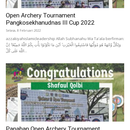
Open Archery Tournament
Pangkosekhanudnas III Cup 2022
Selasa, 8 Februari 2022
azzakiyahislamicleadership Allah Subhanahu Wa Ta'ala berfirman:
وَلِكُلٍّ وِّجْهَةٌ هُوَ مُوَلِّيْهَا فَاسْتَبِقُوا الْخَيْرٰتِ ۗ اَيْنَ مَا تَكُوْنُوْا يَأْتِ بِكُمُ اللّٰهُ جَمِيْعًا ۗ اِنَّ
اللّٰهَ عَلٰى كُلِّ...
Panahan Open Archery Tournament