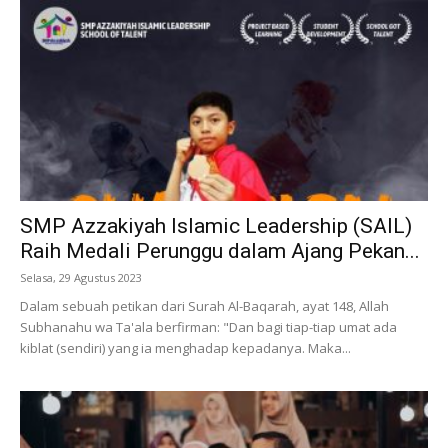
SMP Azzakiyah Islamic Leadership (SAIL)
Raih Medali Perunggu dalam Ajang Pekan...
Selasa, 29 Agustus 2023
Dalam sebuah petikan dari Surah Al-Baqarah, ayat 148, Allah
Subhanahu wa Ta'ala berfirman: "Dan bagi tiap-tiap umat ada
kiblat (sendiri) yang ia menghadap kepadanya. Maka...