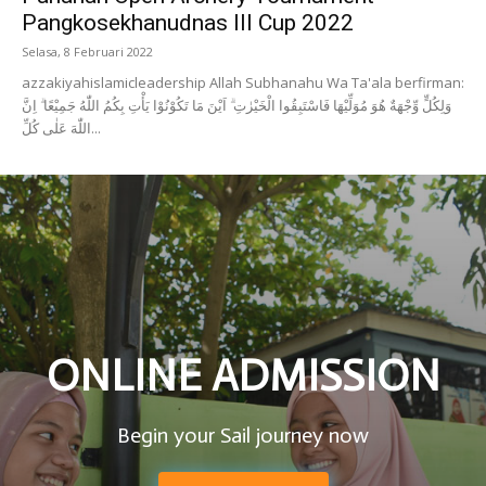
Pangkosekhanudnas III Cup 2022
Selasa, 8 Februari 2022
azzakiyahislamicleadership Allah Subhanahu Wa Ta'ala berfirman:
وَلِكُلٍّ وِّجْهَةٌ هُوَ مُوَلِّيْهَا فَاسْتَبِقُوا الْخَيْرٰتِ ۗ اَيْنَ مَا تَكُوْنُوْا يَأْتِ بِكُمُ اللّٰهُ جَمِيْعًا ۗ اِنَّ
اللّٰهَ عَلٰى كُلِّ...
ONLINE ADMISSION
Begin your Sail journey now